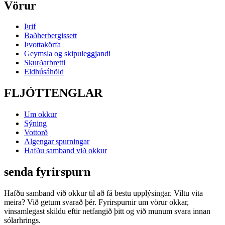
Vörur
Þrif
Baðherbergissett
Þvottakörfa
Geymsla og skipuleggjandi
Skurðarbretti
Eldhúsáhöld
FLJÓTTENGLAR
Um okkur
Sýning
Vottorð
Algengar spurningar
Hafðu samband við okkur
senda fyrirspurn
Hafðu samband við okkur til að fá bestu upplýsingar. Viltu vita
meira? Við getum svarað þér. Fyrirspurnir um vörur okkar,
vinsamlegast skildu eftir netfangið þitt og við munum svara innan
sólarhrings.