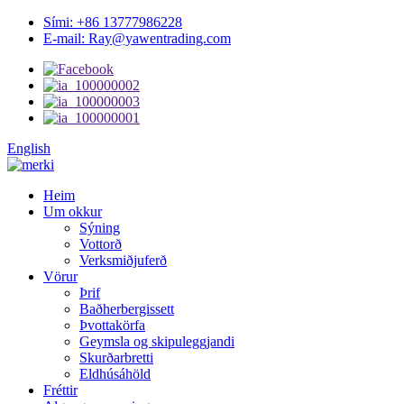
Sími: +86 13777986228
E-mail: Ray@yawentrading.com
English
Heim
Um okkur
Sýning
Vottorð
Verksmiðjuferð
Vörur
Þrif
Baðherbergissett
Þvottakörfa
Geymsla og skipuleggjandi
Skurðarbretti
Eldhúsáhöld
Fréttir