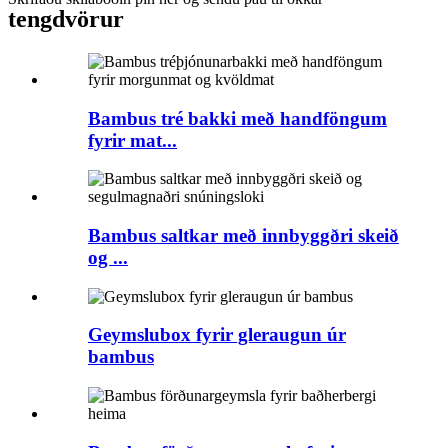
tengd
vörur
Bambus tré bakki með handföngum
fyrir mat...
Bambus saltkar með innbyggðri skeið
og ...
Geymslubox fyrir gleraugun úr
bambus