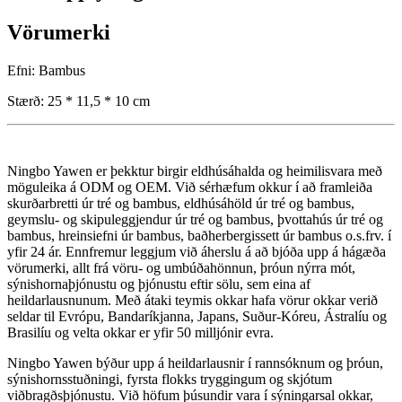
Vörumerki
Efni: Bambus
Stærð: 25 * 11,5 * 10 cm
Ningbo Yawen er þekktur birgir eldhúsáhalda og heimilisvara með
möguleika á ODM og OEM. Við sérhæfum okkur í að framleiða
skurðarbretti úr tré og bambus, eldhúsáhöld úr tré og bambus,
geymslu- og skipuleggjendur úr tré og bambus, þvottahús úr tré og
bambus, hreinsiefni úr bambus, baðherbergissett úr bambus o.s.frv. í
yfir 24 ár. Ennfremur leggjum við áherslu á að bjóða upp á hágæða
vörumerki, allt frá vöru- og umbúðahönnun, þróun nýrra mót,
sýnishornaþjónustu og þjónustu eftir sölu, sem eina af
heildarlausnunum. Með átaki teymis okkar hafa vörur okkar verið
seldar til Evrópu, Bandaríkjanna, Japans, Suður-Kóreu, Ástralíu og
Brasilíu og velta okkar er yfir 50 milljónir evra.
Ningbo Yawen býður upp á heildarlausnir í rannsóknum og þróun,
sýnishornsstuðningi, fyrsta flokks tryggingum og skjótum
viðbragðsþjónustu. Við höfum þúsundir vara í sýningarsal okkar,