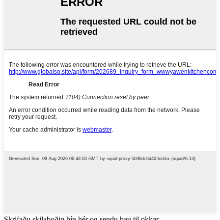
Skrifaðu skilaboðin þín hér og sendu þau til okkar