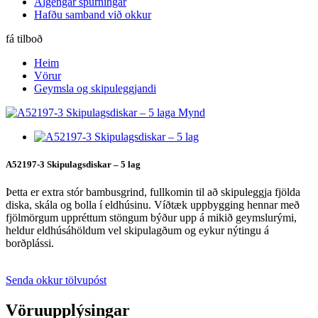
Algengar spurningar
Hafðu samband við okkur
fá tilboð
Heim
Vörur
Geymsla og skipuleggjandi
A52197-3 Skipulagsdiskar – 5 lag
Þetta er extra stór bambusgrind, fullkomin til að skipuleggja fjölda
diska, skála og bolla í eldhúsinu. Víðtæk uppbygging hennar með
fjölmörgum uppréttum stöngum býður upp á mikið geymslurými,
heldur eldhúsáhöldum vel skipulagðum og eykur nýtingu á
borðplássi.
Senda okkur tölvupóst
Vöruupplýsingar