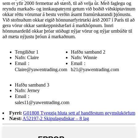
sem er yfir 2000 fermetrar að stærð, til að velja úr. Með faglegu og
reyndu markaðs- og innkaupateymi getum við boðið viðskiptavinum
okkar réttu vörurnar á bestu verðin ásamt framúrskarandi þjónustu.
Við stofnuðum okkar eigið hönnunarfyrirtæki árið 2007 í París til að
gera vörur okkar samkeppnishæfari á markhópnum. Innri
hönnunardeild okkar þróar stöðugt nýjar vörur og nýjar umbúðir til
að mæta nýjustu þróun á markaðnum.
Tengiliður 1
Hafðu samband 2
Nafn: Claire
Nafn: Winnie
Email：
Email：
Claire@yawentrading.com
b21@yawentrading.com
Hafðu samband 3
Nafn: Jerney
Email：
sales11@yawentrading.com
Fyrri:
G01808 Tveggja hluta sett af handfestum geymslukörfum
Næst:
A52197-2 Skipulagsdiskar – 8 lag