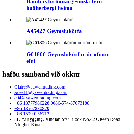
Bambus förðunargeymsla fyrir
baðherbergi heima
A45427 Geymslukörfa
G01806 Geymslukörfur úr ofnum
efni
hafðu samband við okkur
Claire@yawentrading.com
sales11@yawentrading.com
a04@yawentrading.com
+86 13777986228
0086-574-87073188
+86 13567880879
+86 15990156712
8F. #2Bygging. Xindian Star Block No.42 Qiwen Road.
Ningbo. Kína.