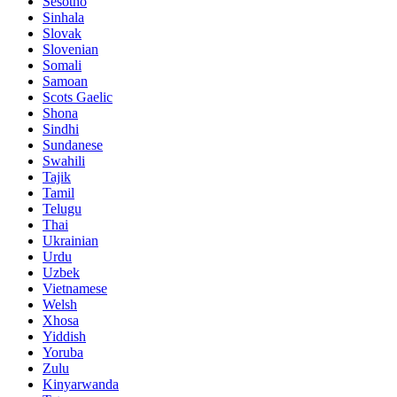
Sesotho
Sinhala
Slovak
Slovenian
Somali
Samoan
Scots Gaelic
Shona
Sindhi
Sundanese
Swahili
Tajik
Tamil
Telugu
Thai
Ukrainian
Urdu
Uzbek
Vietnamese
Welsh
Xhosa
Yiddish
Yoruba
Zulu
Kinyarwanda