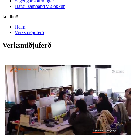
Algengar spurningar
Hafðu samband við okkur
fá tilboð
Heim
Verksmiðjuferð
Verksmiðjuferð