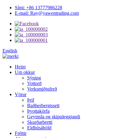
Sími: +86 13777986228
E-mail: Ray@yawentrading.com
English
Heim
Um okkur
Sýning
Vottorð
Verksmiðjuferð
Vörur
Þrif
Baðherbergissett
Þvottakörfa
Geymsla og skipuleggjandi
Skurðarbretti
Eldhúsáhöld
Fréttir