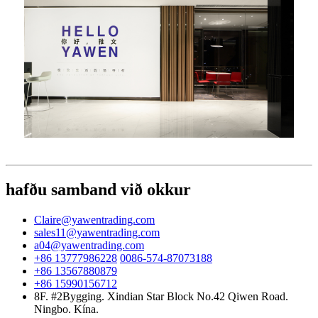
hafðu samband við okkur
Claire@yawentrading.com
sales11@yawentrading.com
a04@yawentrading.com
+86 13777986228
0086-574-87073188
+86 13567880879
+86 15990156712
8F. #2Bygging. Xindian Star Block No.42 Qiwen Road.
Ningbo. Kína.