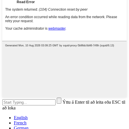
Ýttu á Enter til að leita eða ESC til
að loka
English
French
German