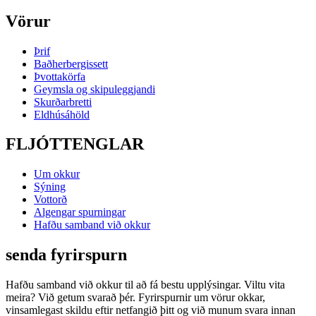
Vörur
Þrif
Baðherbergissett
Þvottakörfa
Geymsla og skipuleggjandi
Skurðarbretti
Eldhúsáhöld
FLJÓTTENGLAR
Um okkur
Sýning
Vottorð
Algengar spurningar
Hafðu samband við okkur
senda fyrirspurn
Hafðu samband við okkur til að fá bestu upplýsingar. Viltu vita
meira? Við getum svarað þér. Fyrirspurnir um vörur okkar,
vinsamlegast skildu eftir netfangið þitt og við munum svara innan