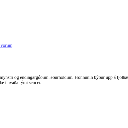
ðu mynstri og endingargóðum leðurhöldum. Hönnunin býður upp á fjölhæfa
blæ í hvaða rými sem er.