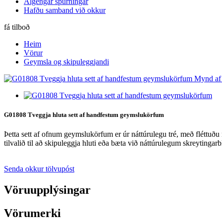
Algengar spurningar
Hafðu samband við okkur
fá tilboð
Heim
Vörur
Geymsla og skipuleggjandi
G01808 Tveggja hluta sett af handfestum geymslukörfum
Þetta sett af ofnum geymslukörfum er úr náttúrulegu tré, með fléttu
tilvalið til að skipuleggja hluti eða bæta við náttúrulegum skreytingar
Senda okkur tölvupóst
Vöruupplýsingar
Vörumerki