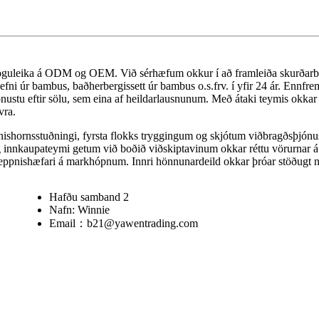
öguleika á ODM og OEM. Við sérhæfum okkur í að framleiða skurðarbre
efni úr bambus, baðherbergissett úr bambus o.s.frv. í yfir 24 ár. Ennfr
tu eftir sölu, sem eina af heildarlausnunum. Með átaki teymis okkar h
vra.
shornsstuðningi, fyrsta flokks tryggingum og skjótum viðbragðsþjónust
og innkaupateymi getum við boðið viðskiptavinum okkar réttu vörurnar 
amkeppnishæfari á markhópnum. Innri hönnunardeild okkar þróar stöðugt 
Hafðu samband 2
Nafn: Winnie
Email：b21@yawentrading.com