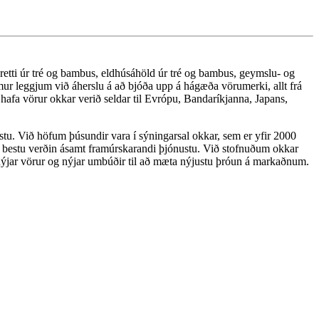
tti úr tré og bambus, eldhúsáhöld úr tré og bambus, geymslu- og
emur leggjum við áherslu á að bjóða upp á hágæða vörumerki, allt frá
afa vörur okkar verið seldar til Evrópu, Bandaríkjanna, Japans,
u. Við höfum þúsundir vara í sýningarsal okkar, sem er yfir 2000
á bestu verðin ásamt framúrskarandi þjónustu. Við stofnuðum okkar
nýjar vörur og nýjar umbúðir til að mæta nýjustu þróun á markaðnum.