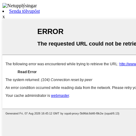
Senda tölvupóst
x