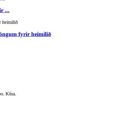
 ...
öngum fyrir heimilið
o. Kína.