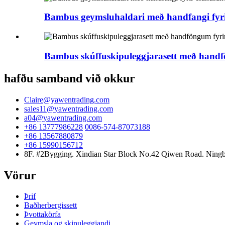
Bambus geymsluhaldari með handfangi fyrir
Bambus skúffuskipuleggjarasett með handf
hafðu samband við okkur
Claire@yawentrading.com
sales11@yawentrading.com
a04@yawentrading.com
+86 13777986228
0086-574-87073188
+86 13567880879
+86 15990156712
8F. #2Bygging. Xindian Star Block No.42 Qiwen Road. Ningb
Vörur
Þrif
Baðherbergissett
Þvottakörfa
Geymsla og skipuleggjandi