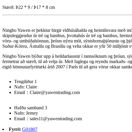
Stærð: Þ22 * 9 / Þ17 * 8 cm
Ningbo Yawen er þekktur birgir eldhúsáhalda og heimilisvara með m
skipuleggjendur úr tré og bambus, þvottahús úr tré og bambus, hreinsi
vöru- og umbúðahönnun, þróun nýrra mót, sýnishornaþjónustu og þjónus
Suður-Kóreu, Ástralíu og Brasilíu og velta okkar er yfir 50 milljónir e
Ningbo Yawen býður upp á heildarlausnir í rannsóknum og þróun, sýni
fermetrar að stærð, til að velja úr. Með faglegu og reyndu markaðs- 
eigið hönnunarfyrirtæki árið 2007 í París til að gera vörur okkar s
Tengiliður 1
Nafn: Claire
Email：Claire@yawentrading.com
Hafðu samband 3
Nafn: Jerney
Email：sales11@yawentrading.com
Fyrri:
G01807