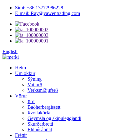
Sími: +86 13777986228
E-mail: Ray@yawentrading.com
English
Heim
Um okkur
Sýning
Vottorð
Verksmiðjuferð
Vörur
Þrif
Baðherbergissett
Þvottakörfa
Geymsla og skipuleggjandi
Skurðarbretti
Eldhúsáhöld
Fréttir