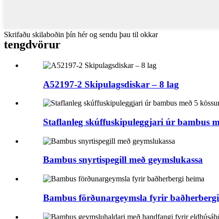
Skrifaðu skilaboðin þín hér og sendu þau til okkar
tengd
vörur
A52197-2 Skipulagsdiskar – 8 lag
Staflanleg skúffuskipuleggjari úr bambus 
Bambus snyrtispegill með geymslukassa
Bambus förðunargeymsla fyrir baðherberg