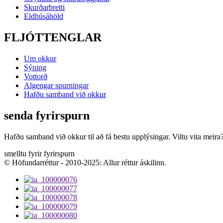
Skurðarbretti
Eldhúsáhöld
FLJÓTTENGLAR
Um okkur
Sýning
Vottorð
Algengar spurningar
Hafðu samband við okkur
senda fyrirspurn
Hafðu samband við okkur til að fá bestu upplýsingar. Viltu vita meira
smelltu fyrir fyrirspurn
© Höfundarréttur - 2010-2025: Allur réttur áskilinn.