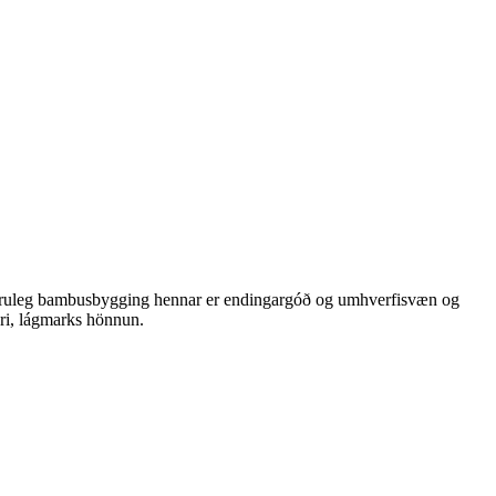
Náttúruleg bambusbygging hennar er endingargóð og umhverfisvæn og
gri, lágmarks hönnun.