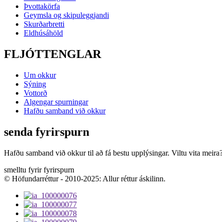
Þvottakörfa
Geymsla og skipuleggjandi
Skurðarbretti
Eldhúsáhöld
FLJÓTTENGLAR
Um okkur
Sýning
Vottorð
Algengar spurningar
Hafðu samband við okkur
senda fyrirspurn
Hafðu samband við okkur til að fá bestu upplýsingar. Viltu vita meira
smelltu fyrir fyrirspurn
© Höfundarréttur - 2010-2025: Allur réttur áskilinn.