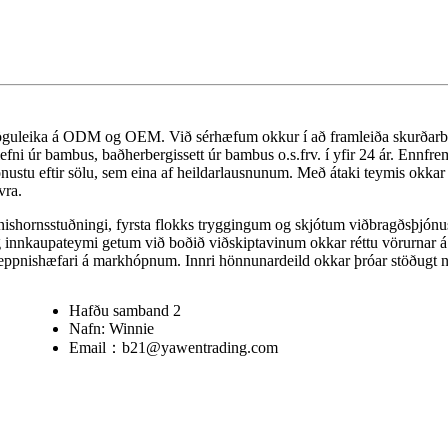
öguleika á ODM og OEM. Við sérhæfum okkur í að framleiða skurðarbre
efni úr bambus, baðherbergissett úr bambus o.s.frv. í yfir 24 ár. Ennfr
tu eftir sölu, sem eina af heildarlausnunum. Með átaki teymis okkar h
vra.
shornsstuðningi, fyrsta flokks tryggingum og skjótum viðbragðsþjónust
og innkaupateymi getum við boðið viðskiptavinum okkar réttu vörurnar 
amkeppnishæfari á markhópnum. Innri hönnunardeild okkar þróar stöðugt 
Hafðu samband 2
Nafn: Winnie
Email：b21@yawentrading.com