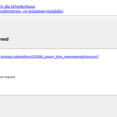
r alla klósettkrókana
ðherbergis- og heimilisgeymsluhilla)