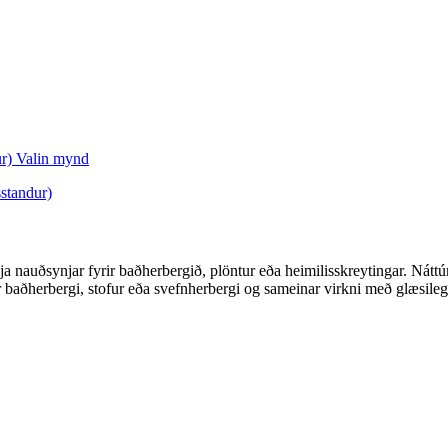
ggja nauðsynjar fyrir baðherbergið, plöntur eða heimilisskreytingar. 
r baðherbergi, stofur eða svefnherbergi og sameinar virkni með glæsile