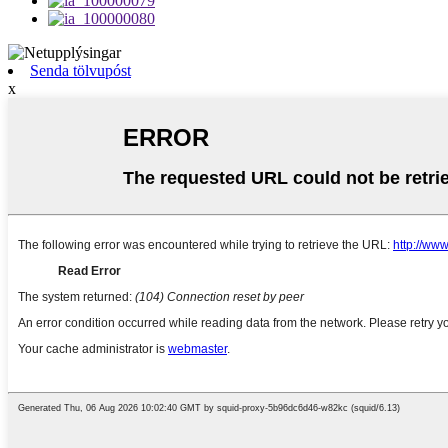
Senda tölvupóst
x