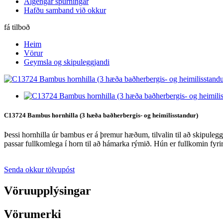
Algengar spurningar
Hafðu samband við okkur
fá tilboð
Heim
Vörur
Geymsla og skipuleggjandi
C13724 Bambus hornhilla (3 hæða baðherbergis- og heimilisstandur)
Þessi hornhilla úr bambus er á þremur hæðum, tilvalin til að skipule
passar fullkomlega í horn til að hámarka rýmið. Hún er fullkomin fyri
Senda okkur tölvupóst
Vöruupplýsingar
Vörumerki