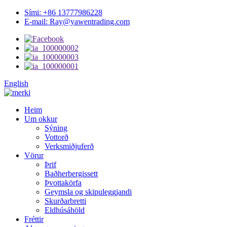
Sími: +86 13777986228
E-mail: Ray@yawentrading.com
English
Heim
Um okkur
Sýning
Vottorð
Verksmiðjuferð
Vörur
Þrif
Baðherbergissett
Þvottakörfa
Geymsla og skipuleggjandi
Skurðarbretti
Eldhúsáhöld
Fréttir