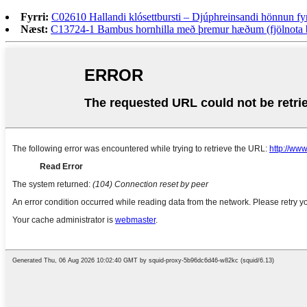
Fyrri:
C02610 Hallandi klósettbursti – Djúphreinsandi hönnun fyri
Næst:
C13724-1 Bambus hornhilla með þremur hæðum (fjölnota ba