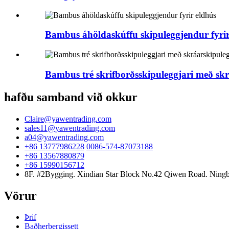
Bambus áhöldaskúffu skipuleggjendur fyrir
Bambus tré skrifborðsskipuleggjari með sk
hafðu samband við okkur
Claire@yawentrading.com
sales11@yawentrading.com
a04@yawentrading.com
+86 13777986228
0086-574-87073188
+86 13567880879
+86 15990156712
8F. #2Bygging. Xindian Star Block No.42 Qiwen Road. Ningb
Vörur
Þrif
Baðherbergissett