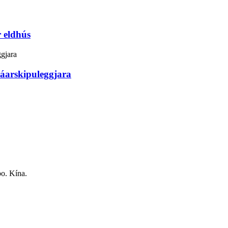
 eldhús
ráarskipuleggjara
o. Kína.