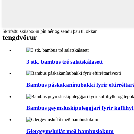
Skrifaðu skilaboðin þín hér og sendu þau til okkar
tengd
vörur
3 stk. bambus tré salatskálasett
Bambus páskakanínubakki fyrir eftirréttar
Bambus geymsluskipuleggjari fyrir kaffihylk
Glergeymsluílát með bambuslokum