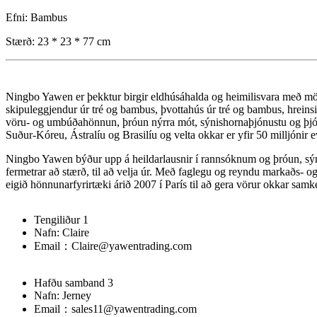
Efni: Bambus
Stærð: 23 * 23 * 77 cm
Ningbo Yawen er þekktur birgir eldhúsáhalda og heimilisvara með m
skipuleggjendur úr tré og bambus, þvottahús úr tré og bambus, hreinsi
vöru- og umbúðahönnun, þróun nýrra mót, sýnishornaþjónustu og þjónus
Suður-Kóreu, Ástralíu og Brasilíu og velta okkar er yfir 50 milljónir e
Ningbo Yawen býður upp á heildarlausnir í rannsóknum og þróun, sýni
fermetrar að stærð, til að velja úr. Með faglegu og reyndu markaðs- 
eigið hönnunarfyrirtæki árið 2007 í París til að gera vörur okkar s
Tengiliður 1
Nafn: Claire
Email：Claire@yawentrading.com
Hafðu samband 3
Nafn: Jerney
Email：sales11@yawentrading.com