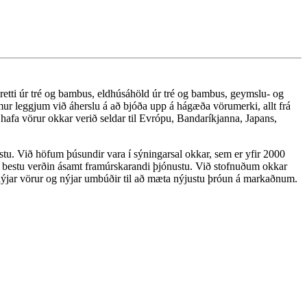
tti úr tré og bambus, eldhúsáhöld úr tré og bambus, geymslu- og
emur leggjum við áherslu á að bjóða upp á hágæða vörumerki, allt frá
afa vörur okkar verið seldar til Evrópu, Bandaríkjanna, Japans,
u. Við höfum þúsundir vara í sýningarsal okkar, sem er yfir 2000
á bestu verðin ásamt framúrskarandi þjónustu. Við stofnuðum okkar
nýjar vörur og nýjar umbúðir til að mæta nýjustu þróun á markaðnum.