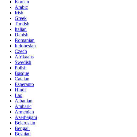
Korean
Arabic
Irish
Greek
Turkish
Italian
Danish
Romanian
Indonesian
Czech
Afrikaans
Swedish
Polish
Basque
Catalan
Esperanto
Hindi
Lao
Albanian
Amharic
Armenian
Azerbaijani
Belarusian
Bengali
Bosnian