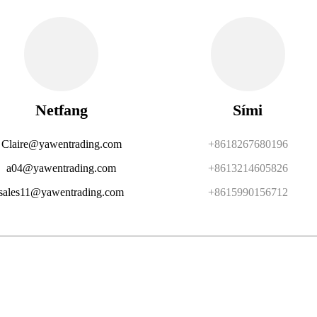
Netfang
Sími
Claire@yawentrading.com
+8618267680196
a04@yawentrading.com
+8613214605826
sales11@yawentrading.com
+8615990156712