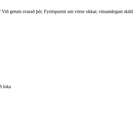
? Við getum svarað þér. Fyrirspurnir um vörur okkar, vinsamlegast skild
að loka