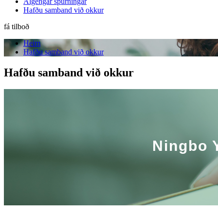
Algengar spurningar
Hafðu samband við okkur
fá tilboð
Heim
Hafðu samband við okkur
Hafðu samband við okkur
Ningbo Y