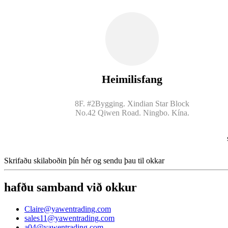
Heimilisfang
8F. #2Bygging. Xindian Star Block
No.42 Qiwen Road. Ningbo. Kína.
Skrifaðu skilaboðin þín hér og sendu þau til okkar
hafðu samband við okkur
Claire@yawentrading.com
sales11@yawentrading.com
a04@yawentrading.com