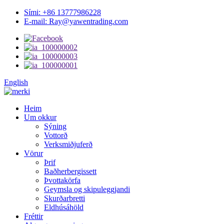
Sími: +86 13777986228
E-mail: Ray@yawentrading.com
English
Heim
Um okkur
Sýning
Vottorð
Verksmiðjuferð
Vörur
Þrif
Baðherbergissett
Þvottakörfa
Geymsla og skipuleggjandi
Skurðarbretti
Eldhúsáhöld
Fréttir