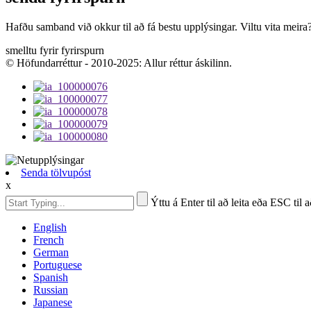
Hafðu samband við okkur til að fá bestu upplýsingar. Viltu vita meira
smelltu fyrir fyrirspurn
© Höfundarréttur - 2010-2025: Allur réttur áskilinn.
Senda tölvupóst
x
Ýttu á Enter til að leita eða ESC til 
English
French
German
Portuguese
Spanish
Russian
Japanese