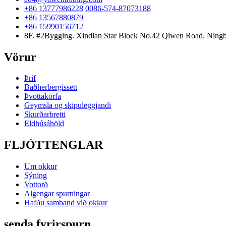
+86 13777986228
0086-574-87073188
+86 13567880879
+86 15990156712
8F. #2Bygging. Xindian Star Block No.42 Qiwen Road. Ningb
Vörur
Þrif
Baðherbergissett
Þvottakörfa
Geymsla og skipuleggjandi
Skurðarbretti
Eldhúsáhöld
FLJÓTTENGLAR
Um okkur
Sýning
Vottorð
Algengar spurningar
Hafðu samband við okkur
senda fyrirspurn