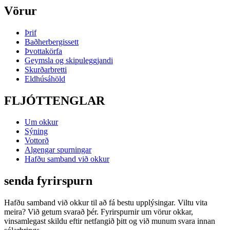
Vörur
Þrif
Baðherbergissett
Þvottakörfa
Geymsla og skipuleggjandi
Skurðarbretti
Eldhúsáhöld
FLJÓTTENGLAR
Um okkur
Sýning
Vottorð
Algengar spurningar
Hafðu samband við okkur
senda fyrirspurn
Hafðu samband við okkur til að fá bestu upplýsingar. Viltu vita
meira? Við getum svarað þér. Fyrirspurnir um vörur okkar,
vinsamlegast skildu eftir netfangið þitt og við munum svara innan