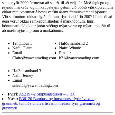
sem er yfir 2000 fermetrar að stærð, til að velja úr. Með faglegu og
reyndu markaðs- og innkaupateymi getum við boðið viðskiptavinum
okkar réttu vörurnar á bestu verðin ásamt framúrskarandi þjónustu.
Við stofnuðum okkar eigið hönnunarfyrirtæki árið 2007 í París til að
gera vörur okkar samkeppnishæfari á markhópnum. Innri
hönnunardeild okkar þróar stöðugt nýjar vörur og nýjar umbúðir til
að mæta nýjustu þróun á markaðnum.
Tengiliður 1
Hafðu samband 2
Nafn: Claire
Nafn: Winnie
Email：
Email：
Claire@yawentrading.com
b21@yawentrading.com
Hafðu samband 3
Nafn: Jerney
Email：
sales11@yawentrading.com
Fyrri:
A52197-2 Skipulagsdiskar – 8 lag
Næst:
B36120 Bambus- og burstabursti fyrir ávexti og
grænmeti, tvíhliða umhverfisvænn hreinsir fyrir grænmeti og
grænmeti