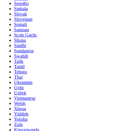
Sesotho
Sinhala
Slovak
Slovenian
Somali
Samoan
Scots Gaelic
Shona
Sindhi
Sundanese
Swahili
Tajik
Tamil
Telugu
Thai
Ukrainian
Urdu
Uzbek
Vietnamese
Welsh
Xhosa
Yiddish
Yoruba
Zulu
Kinyarwanda