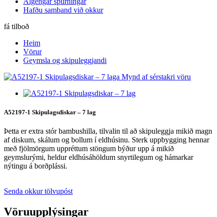
Algengar spurningar
Hafðu samband við okkur
fá tilboð
Heim
Vörur
Geymsla og skipuleggjandi
A52197-1 Skipulagsdiskar – 7 lag
Þetta er extra stór bambushilla, tilvalin til að skipuleggja mikið magn
af diskum, skálum og bollum í eldhúsinu. Sterk uppbygging hennar
með fjölmörgum uppréttum stöngum býður upp á mikið
geymslurými, heldur eldhúsáhöldum snyrtilegum og hámarkar
nýtingu á borðplássi.
Senda okkur tölvupóst
Vöruupplýsingar