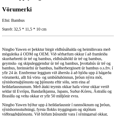
Vörumerki
Efni: Bambus
Stærð: 32,5 * 11,5 * 10 cm
Ningbo Yawen er þekktur birgir eldhúsáhalda og heimilisvara með
möguleika á ODM og OEM. Við sérhæfum okkur í að framleiða
skurðarbretti úr tré og bambus, eldhúsáhöld úr tré og bambus,
geymslu- og skipuleggjendur úr tré og bambus, þvottahús úr tré og
bambus, hreinsiefni úr bambus, baðherbergissett úr bambus o.s.frv. í
yfir 24 ár. Ennfremur leggjum við áherslu á að bjóða upp á hágæða
vörumerki, allt frá vöru- og umbúðahönnun, þróun nýrra mót,
sýnishornaþjónustu og þjónustu eftir sölu, sem eina af
heildarlausnunum. Með átaki teymis okkar hafa vörur okkar verið
seldar til Evrópu, Bandaríkjanna, Japans, Suður-Kóreu, Ástralíu og
Brasilíu og velta okkar er yfir 50 milljónir evra.
Ningbo Yawen býður upp á heildarlausnir í rannsóknum og þróun,
sýnishornsstuðningi, fyrsta flokks tryggingum og skjótum
viðbragðsþjónustu. Við höfum þúsundir vara í sýningarsal okkar,