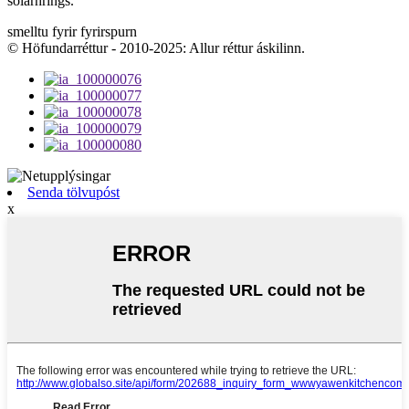
sólarhrings.
smelltu fyrir fyrirspurn
© Höfundarréttur - 2010-2025: Allur réttur áskilinn.
Senda tölvupóst
x