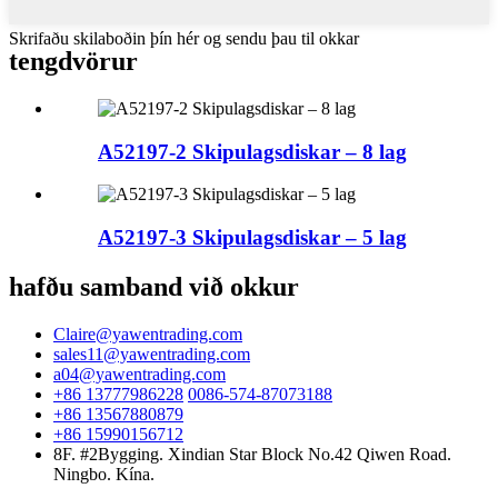
Skrifaðu skilaboðin þín hér og sendu þau til okkar
tengd
vörur
A52197-2 Skipulagsdiskar – 8 lag
A52197-3 Skipulagsdiskar – 5 lag
hafðu samband við okkur
Claire@yawentrading.com
sales11@yawentrading.com
a04@yawentrading.com
+86 13777986228
0086-574-87073188
+86 13567880879
+86 15990156712
8F. #2Bygging. Xindian Star Block No.42 Qiwen Road.
Ningbo. Kína.