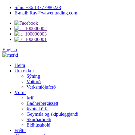
Sími: +86 13777986228
E-mail: Ray@yawentrading.com
English
Heim
Um okkur
Sýning
Vottorð
Verksmiðjuferð
Vörur
Þrif
Baðherbergissett
Þvottakörfa
Geymsla og skipuleggjandi
Skurðarbretti
Eldhúsáhöld
Fréttir