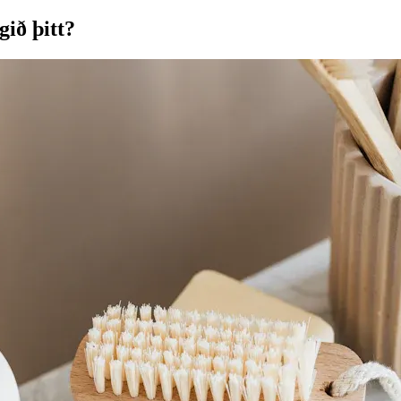
gið þitt?