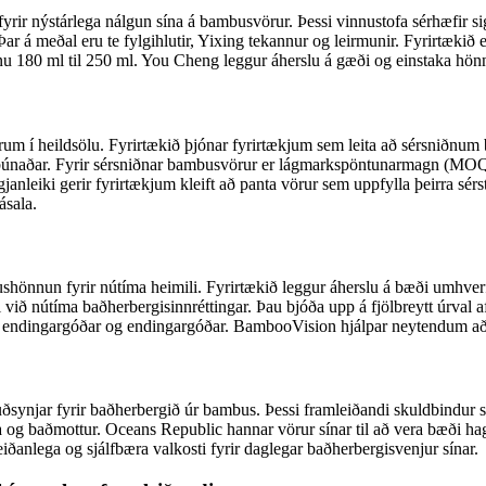
ir nýstárlega nálgun sína á bambusvörur. Þessi vinnustofa sérhæfir sig
r á meðal eru te fylgihlutir, Yixing tekannur og leirmunir. Fyrirtækið er
inu 180 ml til 250 ml. You Cheng leggur áherslu á gæði og einstaka hön
um í heildsölu. Fyrirtækið þjónar fyrirtækjum sem leita að sérsniðnu
ukabúnaðar. Fyrir sérsniðnar bambusvörur er lágmarkspöntunarmagn (MOQ
anleiki gerir fyrirtækjum kleift að panta vörur sem uppfylla þeirra s
ásala.
ushönnun fyrir nútíma heimili. Fyrirtækið leggur áherslu á bæði umhve
 við nútíma baðherbergisinnréttingar. Þau bjóða upp á fjölbreytt úrval 
nnig endingargóðar og endingargóðar. BambooVision hjálpar neytendum a
jar fyrir baðherbergið úr bambus. Þessi framleiðandi skuldbindur sig ti
ka og baðmottur. Oceans Republic hannar vörur sínar til að vera bæði 
iðanlega og sjálfbæra valkosti fyrir daglegar baðherbergisvenjur sínar.