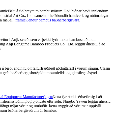
í framleiðslu á fjölbreyttum bambusvörum. Það þjónar bæði innlendum
ustrial Art Co., Ltd. sameinar hefðbundið handverk og nútímalegar
a meðal...
framleiðendur bambus baðherbergisvara
.
ttur í Anji, svæði sem er þekkt fyrir mikla bambusauðlindir.
jiang Anji Longtime Bamboo Products Co., Ltd. leggur áherslu á að
.
 á bæði endingu og fagurfræðilegt aðdráttarafl í vörum sínum. Clasin
tt gefa baðherbergisborðplötum samfellda og glæsilega ásýnd.
al Equipment Manufacturer) getu
Þetta fyrirtæki sérhæfir sig í að
ýnishornsstuðning og þjónustu eftir sölu. Ningbo Yawen leggur áherslu
töðugt nýjar vörur og umbúðir. Þetta tryggir að vörurnar uppfylli
niðnum baðherbergisvörum úr bambus.