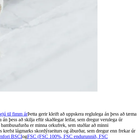
rjú til fimm ár
Þetta gerir kleift að uppskera reglulega án þess að tæma
 án þess að skilja eftir skaðlegar leifar, sem dregur verulega úr
 bambusafurða er minna orkufrek, sem stuðlar að minni
 krefst lágmarks skordýraeiturs og áburðar, sem dregur enn frekar úr
mfori BSCI
og
FSC (FSC 100%, FSC endurunnið, FSC