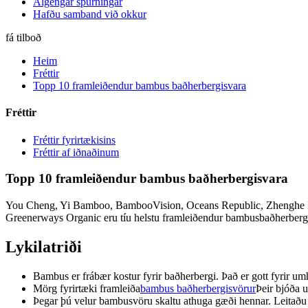
Algengar spurningar
Hafðu samband við okkur
fá tilboð
Heim
Fréttir
Topp 10 framleiðendur bambus baðherbergisvara
Fréttir
Fréttir fyrirtækisins
Fréttir af iðnaðinum
Topp 10 framleiðendur bambus baðherbergisvara
You Cheng, Yi Bamboo, BambooVision, Oceans Republic, Zhenghe Ru
Greenerways Organic eru tíu helstu framleiðendur bambusbaðherbergisv
Lykilatriði
Bambus er frábær kostur fyrir baðherbergi. Það er gott fyrir umhv
Mörg fyrirtæki framleiða
bambus baðherbergisvörur
Þeir bjóða u
Þegar þú velur bambusvöru skaltu athuga gæði hennar. Leitaðu 