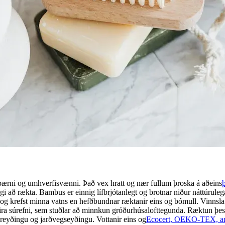
lfbærni og umhverfisvænni. Það vex hratt og nær fullum þroska á aðeins
þ
gi að rækta. Bambus er einnig lífbrjótanlegt og brotnar niður náttúrulega
g krefst minna vatns en hefðbundnar ræktanir eins og bómull. Vinnsla
eira súrefni, sem stuðlar að minnkun gróðurhúsalofttegunda. Ræktun þess
areyðingu og jarðvegseyðingu. Vottanir eins og
Ecocert, OEKO-TEX, a