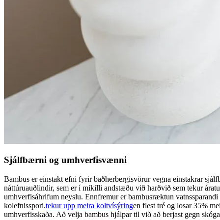
Sjálfbærni og umhverfisvænni
Bambus er einstakt efni fyrir baðherbergisvörur vegna einstakrar sjá
náttúruauðlindir, sem er í mikilli andstæðu við harðvið sem tekur áratu
umhverfisáhrifum neyslu. Ennfremur er bambusræktun vatnssparandi o
kolefnisspori.
tekur upp meira koltvísýring
en flest tré og losar 35% m
umhverfisskaða. Að velja bambus hjálpar til við að berjast gegn skóg