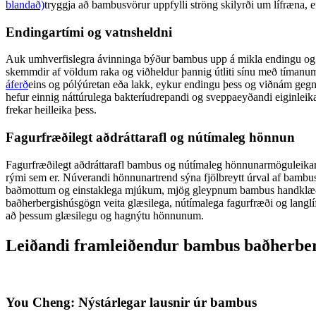
blandað)
tryggja að bambusvörur uppfylli ströng skilyrði um lífræna, e
Endingartími og vatnsheldni
Auk umhverfislegra ávinninga býður bambus upp á mikla endingu og vat
skemmdir af völdum raka og viðheldur þannig útliti sínu með tímanum. 
áferð
eins og pólýúretan eða lakk, eykur endingu þess og viðnám geg
hefur einnig náttúrulega bakteríudrepandi og sveppaeyðandi eiginleik
frekar heilleika þess.
Fagurfræðilegt aðdráttarafl og nútímaleg hönnun
Fagurfræðilegt aðdráttarafl bambus og nútímaleg hönnunarmöguleikar g
rými sem er. Núverandi hönnunartrend sýna fjölbreytt úrval af ba
baðmottum og einstaklega mjúkum, mjög gleypnum bambus handklæðum. 
baðherbergishúsgögn veita glæsilega, nútímalega fagurfræði og langlíf
að þessum glæsilegu og hagnýtu hönnunum.
Leiðandi framleiðendur bambus baðherbe
You Cheng: Nýstárlegar lausnir úr bambus