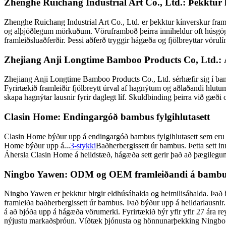
Zhenghe Ruichang Industrial Art Co., Ltd.: Þekktur 
Zhenghe Ruichang Industrial Art Co., Ltd. er þekktur kínverskur fra
og alþjóðlegum mörkuðum. Vöruframboð þeirra inniheldur oft húsgögn
framleiðsluaðferðir. Þessi aðferð tryggir hágæða og fjölbreyttar vörulí
Zhejiang Anji Longtime Bamboo Products Co, Ltd.: Á
Zhejiang Anji Longtime Bamboo Products Co., Ltd. sérhæfir sig í bamb
Fyrirtækið framleiðir fjölbreytt úrval af hagnýtum og aðlaðandi hlu
skapa hagnýtar lausnir fyrir daglegt líf. Skuldbinding þeirra við gæði
Clasin Home: Endingargóð bambus fylgihlutasett
Clasin Home býður upp á endingargóð bambus fylgihlutasett sem eru hö
Home býður upp á...
3-stykki
Baðherbergissett úr bambus. Þetta sett 
Áhersla Clasin Home á heildstæð, hágæða sett gerir það að þægilegum 
Ningbo Yawen: ODM og OEM framleiðandi á bambu
Ningbo Yawen er þekktur birgir eldhúsáhalda og heimilisáhalda. Það 
framleiða baðherbergissett úr bambus. Það býður upp á heildarlausnir
á að bjóða upp á hágæða vörumerki. Fyrirtækið býr yfir yfir 27 ára reyn
nýjustu markaðsþróun. Víðtæk þjónusta og hönnunarþekking Ningbo Ya