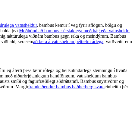
úrulega vatnsheldur
, bambus kemur í veg fyrir aflögun, bólgu og
ðhalda því.
Meðhöndlað bambus, sérstaklega með hágæða vatnsheldri
einnig náttúrulega viðnám bambus gegn raka og meindýrum. Bambus
t viðhald, svo sem
að bera á vatnsheldan þéttiefni árlega
, varðveitir enn
ruleg áferð þess færir rólega og heilsulindarlega stemningu í hvaða
stum með niðurbrjótanlegum handföngum, vatnsheldum bambus
sta smíði og fagurfræðilegt aðdráttarafl. Bambus snyrtivörur og
isvörum. Margir
framleiðendur bambus baðherbergisvara
einbeittu þér