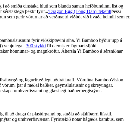
 í að smíða einstaka hluti sem blanda saman hefðbundinni list og
 sérstaklega þekkt fyrir...
'Dragon Egg (Long Dan)' teketill
Þessi
nun sem gerir vörurnar að verðmætri viðbót við hvaða heimili sem er.
m bambuslausnum fyrir viðskiptavini sína. Yi Bamboo býður upp á
) venjulega...
300 stykki
Til dæmis er lágmarksfjöldi
érstakar hönnunar- og magnkröfur. Áhersla Yi Bamboo á sérsniðnar
rfisábyrgð og fagurfræðilegt aðdráttarafl. Vörulína BambooVision
af vörum, þar á meðal baðker, geymslulausnir og skreytingar.
ð skapa umhverfisvænt og glæsilegt baðherbergisrými.
l að draga úr plastúrgangi og stuðla að sjálfbærri lífsstíl.
hagnýtar og umhverfisvænar. Fyrirtækið notar hágæða bambus, sem