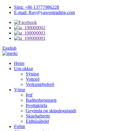
Sími: +86 13777986228
E-mail: Ray@yawentrading.com
English
Heim
Um okkur
Sýning
Vottorð
Verksmiðjuferð
Vörur
Þrif
Baðherbergissett
Þvottakörfa
Geymsla og skipuleggjandi
Skurðarbretti
Eldhúsáhöld
Fréttir