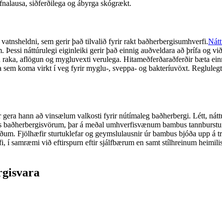
fnalausa, siðferðilega og ábyrga skógrækt.
nsheldni, sem gerir það tilvalið fyrir rakt baðherbergisumhverfi.
Nátt
Þessi náttúrulegi eiginleiki gerir það einnig auðveldara að þrífa og vi
n raka, aflögun og mygluvexti verulega. Hitameðferðaraðferðir bæta 
a sem koma virkt í veg fyrir myglu-, sveppa- og bakteríuvöxt. Regluleg
era hann að vinsælum valkosti fyrir nútímaleg baðherbergi. Létt, náttú
mbus baðherbergisvörum, þar á meðal umhverfisvænum bambus tannbur
Fjölhæfir sturtuklefar og geymslulausnir úr bambus bjóða upp á trau
i, í samræmi við eftirspurn eftir sjálfbærum en samt stílhreinum heimil
rgisvara