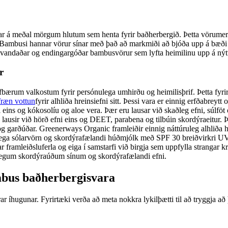
r á meðal mörgum hlutum sem henta fyrir baðherbergið. Þetta vörumerk
. Bambusi hannar vörur sínar með það að markmiði að bjóða upp á bæði 
r vandaðar og endingargóðar bambusvörur sem lyfta heimilinu upp á nýt
r
bærum valkostum fyrir persónulega umhirðu og heimilisþrif. Þetta fyrirt
ræn vottun
fyrir alhliða hreinsiefni sitt. Þessi vara er einnig erfðabreyt
 eins og kókosolíu og aloe vera. Þær eru lausar við skaðleg efni, súlföt 
ru lausir við hörð efni eins og DEET, parabena og tilbúin skordýraeitur
 garðúðar. Greenerways Organic framleiðir einnig náttúruleg alhliða 
rulega sólarvörn og skordýrafælandi húðmjólk með SPF 30 breiðvirkri 
framleiðsluferla og eiga í samstarfi við birgja sem uppfylla strangar kr
úrulegum skordýraúðum sínum og skordýrafælandi efni.
mbus baðherbergisvara
r íhugunar. Fyrirtæki verða að meta nokkra lykilþætti til að tryggja að 