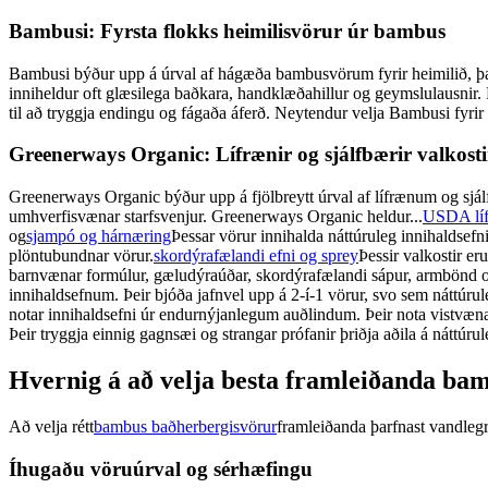
Bambusi: Fyrsta flokks heimilisvörur úr bambus
Bambusi býður upp á úrval af hágæða bambusvörum fyrir heimilið, þa
inniheldur oft glæsilega baðkara, handklæðahillur og geymslulausnir
til að tryggja endingu og fágaða áferð. Neytendur velja Bambusi fyri
Greenerways Organic: Lífrænir og sjálfbærir valkosti
Greenerways Organic býður upp á fjölbreytt úrval af lífrænum og sjálf
umhverfisvænar starfsvenjur. Greenerways Organic heldur...
USDA líf
og
sjampó og hárnæring
Þessar vörur innihalda náttúruleg innihaldsefni
plöntubundnar vörur.
skordýrafælandi efni og sprey
Þessir valkostir e
barnvænar formúlur, gæludýraúðar, skordýrafælandi sápur, armbönd og
innihaldsefnum. Þeir bjóða jafnvel upp á 2-í-1 vörur, svo sem náttú
notar innihaldsefni úr endurnýjanlegum auðlindum. Þeir nota vistvænar 
Þeir tryggja einnig gagnsæi og strangar prófanir þriðja aðila á nátt
Hvernig á að velja besta framleiðanda ba
Að velja rétt
bambus baðherbergisvörur
framleiðanda þarfnast vandlegra
Íhugaðu vöruúrval og sérhæfingu