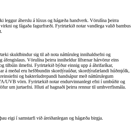
i leggur áherslu á lúxus og hágæða handverk. Vörulína þeirra
virkni og fágaða fagurfræði. Fyrirtækið notar vandlega valið bambus
t.
æki skuldbindur sig til að nota náttúruleg innihaldsefni og
t og áfengislaus. Vörulína þeirra inniheldur lífrænar hárvörur eins
og tilbúin ilmefni. Fyrirtækið býður einnig upp á áhrifaríkar,
. Þar á meðal eru hefðbundin skordýraúðar, skordýrafælandi húðmjólk,
hreinsiefni og bakteríudrepandi handsápur með náttúrulegum
UVA/UVB vörn. Fyrirtækið notar endurvinnanlegt efni í umbúðir og
öfur um jurtaefni. Hluti af hagnaði þeirra rennur til umhverfismála.
þau eigi í samstarfi við áreiðanlegan og hágæða birgja.