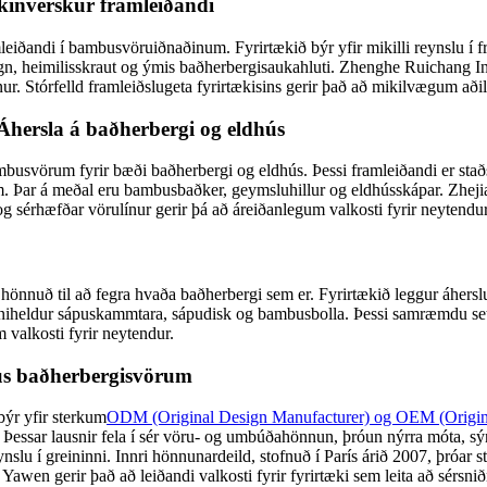
kínverskur framleiðandi
mleiðandi í bambusvöruiðnaðinum. Fyrirtækið býr yfir mikilli reynslu 
, heimilisskraut og ýmis baðherbergisaukahluti. Zhenghe Ruichang Ind
nur. Stórfelld framleiðslugeta fyrirtækisins gerir það að mikilvægum aðil
hersla á baðherbergi og eldhús
usvörum fyrir bæði baðherbergi og eldhús. Þessi framleiðandi er staðse
tum. Þar á meðal eru bambusbaðker, geymsluhillur og eldhússkápar. Zhe
 og sérhæfðar vörulínur gerir þá að áreiðanlegum valkosti fyrir neytendur
nnuð til að fegra hvaða baðherbergi sem er. Fyrirtækið leggur áherslu
inniheldur sápuskammtara, sápudisk og bambusbolla. Þessi samræmdu se
valkosti fyrir neytendur.
s baðherbergisvörum
býr yfir sterkum
ODM (Original Design Manufacturer) og OEM (Origin
. Þessar lausnir fela í sér vöru- og umbúðahönnun, þróun nýrra móta, s
slu í greininni. Innri hönnunardeild, stofnuð í París árið 2007, þróar s
wen gerir það að leiðandi valkosti fyrir fyrirtæki sem leita að sérs