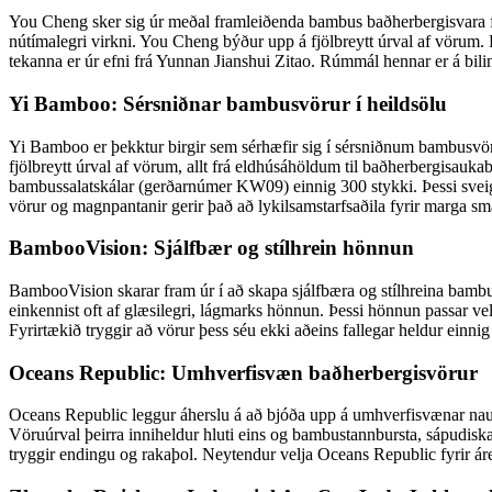
You Cheng sker sig úr meðal framleiðenda bambus baðherbergisvara fyr
nútímalegri virkni. You Cheng býður upp á fjölbreytt úrval af vörum. Þa
tekanna er úr efni frá Yunnan Jianshui Zitao. Rúmmál hennar er á bil
Yi Bamboo: Sérsniðnar bambusvörur í heildsölu
Yi Bamboo er þekktur birgir sem sérhæfir sig í sérsniðnum bambusvör
fjölbreytt úrval af vörum, allt frá eldhúsáhöldum til baðherbergisa
bambussalatskálar (gerðarnúmer KW09) einnig 300 stykki. Þessi sveigj
vörur og magnpantanir gerir það að lykilsamstarfsaðila fyrir marga sm
BambooVision: Sjálfbær og stílhrein hönnun
BambooVision skarar fram úr í að skapa sjálfbæra og stílhreina bamb
einkennist oft af glæsilegri, lágmarks hönnun. Þessi hönnun passar vel
Fyrirtækið tryggir að vörur þess séu ekki aðeins fallegar heldur ei
Oceans Republic: Umhverfisvæn baðherbergisvörur
Oceans Republic leggur áherslu á að bjóða upp á umhverfisvænar nauðsyn
Vöruúrval þeirra inniheldur hluti eins og bambustannbursta, sápudis
tryggir endingu og rakaþol. Neytendur velja Oceans Republic fyrir áre