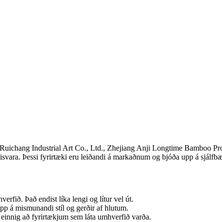
ichang Industrial Art Co., Ltd., Zhejiang Anji Longtime Bamboo Pr
ara. Þessi fyrirtæki eru leiðandi á markaðnum og bjóða upp á sjálfbær
erfið. Það endist líka lengi og lítur vel út.
pp á mismunandi stíl og gerðir af hlutum.
einnig að fyrirtækjum sem láta umhverfið varða.