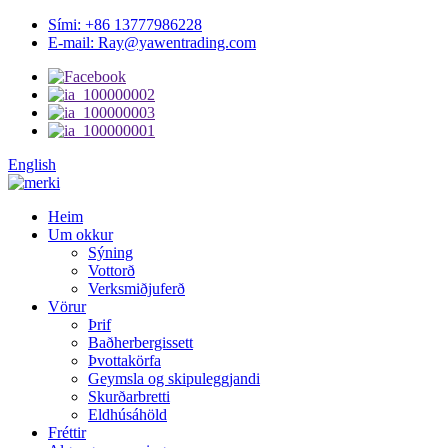
Sími: +86 13777986228
E-mail: Ray@yawentrading.com
English
Heim
Um okkur
Sýning
Vottorð
Verksmiðjuferð
Vörur
Þrif
Baðherbergissett
Þvottakörfa
Geymsla og skipuleggjandi
Skurðarbretti
Eldhúsáhöld
Fréttir