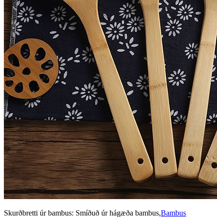
Skurðbretti úr bambus: Smíðuð úr hágæða bambus,
Bambus