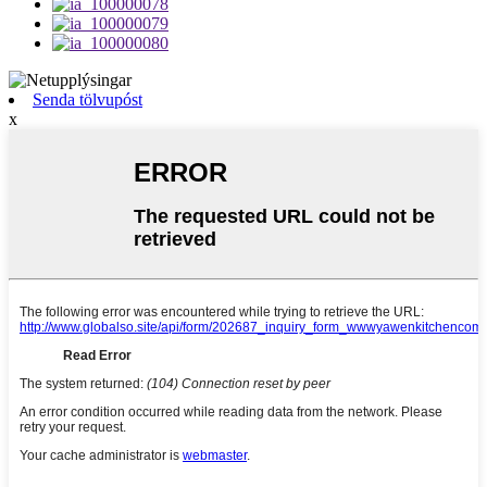
Senda tölvupóst
x