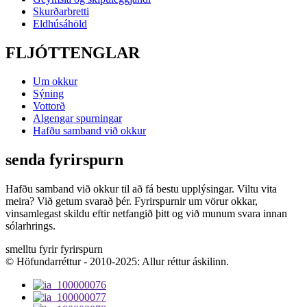
Skurðarbretti
Eldhúsáhöld
FLJÓTTENGLAR
Um okkur
Sýning
Vottorð
Algengar spurningar
Hafðu samband við okkur
senda fyrirspurn
Hafðu samband við okkur til að fá bestu upplýsingar. Viltu vita
meira? Við getum svarað þér. Fyrirspurnir um vörur okkar,
vinsamlegast skildu eftir netfangið þitt og við munum svara innan
sólarhrings.
smelltu fyrir fyrirspurn
© Höfundarréttur - 2010-2025: Allur réttur áskilinn.