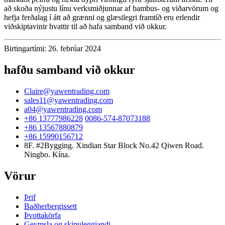
að skoða nýjustu línu verksmiðjunnar af bambus- og viðarvörum og
hefja ferðalag í átt að grænni og glæsilegri framtíð eru erlendir
viðskiptavinir hvattir til að hafa samband við okkur.
Birtingartími: 26. febrúar 2024
hafðu samband við okkur
Claire@yawentrading.com
sales11@yawentrading.com
a04@yawentrading.com
+86 13777986228
0086-574-87073188
+86 13567880879
+86 15990156712
8F. #2Bygging. Xindian Star Block No.42 Qiwen Road.
Ningbo. Kína.
Vörur
Þrif
Baðherbergissett
Þvottakörfa
Geymsla og skipuleggjandi