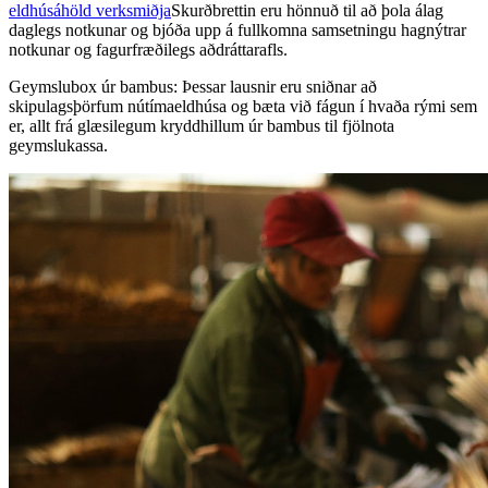
eldhúsáhöld verksmiðja
Skurðbrettin eru hönnuð til að þola álag
daglegs notkunar og bjóða upp á fullkomna samsetningu hagnýtrar
notkunar og fagurfræðilegs aðdráttarafls.
Geymslubox úr bambus: Þessar lausnir eru sniðnar að
skipulagsþörfum nútímaeldhúsa og bæta við fágun í hvaða rými sem
er, allt frá glæsilegum kryddhillum úr bambus til fjölnota
geymslukassa.