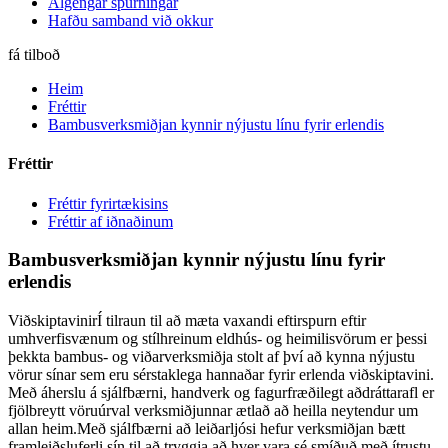
Algengar spurningar
Hafðu samband við okkur
fá tilboð
Heim
Fréttir
Bambusverksmiðjan kynnir nýjustu línu fyrir erlendis
Fréttir
Fréttir fyrirtækisins
Fréttir af iðnaðinum
Bambusverksmiðjan kynnir nýjustu línu fyrir
erlendis
ViðskiptavinirÍ tilraun til að mæta vaxandi eftirspurn eftir
umhverfisvænum og stílhreinum eldhús- og heimilisvörum er þessi
þekkta bambus- og viðarverksmiðja stolt af því að kynna nýjustu
vörur sínar sem eru sérstaklega hannaðar fyrir erlenda viðskiptavini.
Með áherslu á sjálfbærni, handverk og fagurfræðilegt aðdráttarafl er
fjölbreytt vöruúrval verksmiðjunnar ætlað að heilla neytendur um
allan heim.Með sjálfbærni að leiðarljósi hefur verksmiðjan bætt
framleiðsluferli sín til að tryggja að hver vara sé smíðuð með ítrustu