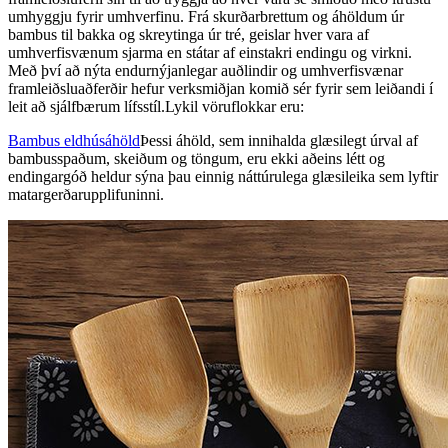
umhyggju fyrir umhverfinu. Frá skurðarbrettum og áhöldum úr
bambus til bakka og skreytinga úr tré, geislar hver vara af
umhverfisvænum sjarma en státar af einstakri endingu og virkni.
Með því að nýta endurnýjanlegar auðlindir og umhverfisvænar
framleiðsluaðferðir hefur verksmiðjan komið sér fyrir sem leiðandi í
leit að sjálfbærum lífsstíl.Lykil vöruflokkar eru:
Bambus eldhúsáhöld
Þessi áhöld, sem innihalda glæsilegt úrval af
bambusspaðum, skeiðum og töngum, eru ekki aðeins létt og
endingargóð heldur sýna þau einnig náttúrulega glæsileika sem lyftir
matargerðarupplifuninni.