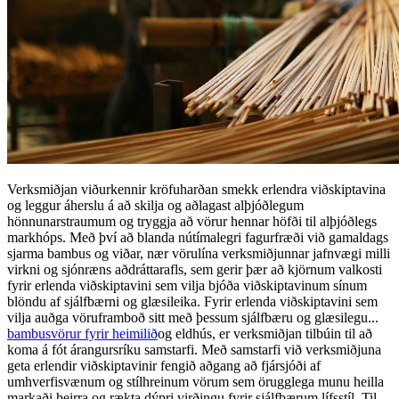
Verksmiðjan viðurkennir kröfuharðan smekk erlendra viðskiptavina
og leggur áherslu á að skilja og aðlagast alþjóðlegum
hönnunarstraumum og tryggja að vörur hennar höfði til alþjóðlegs
markhóps. Með því að blanda nútímalegri fagurfræði við gamaldags
sjarma bambus og viðar, nær vörulína verksmiðjunnar jafnvægi milli
virkni og sjónræns aðdráttarafls, sem gerir þær að kjörnum valkosti
fyrir erlenda viðskiptavini sem vilja bjóða viðskiptavinum sínum
blöndu af sjálfbærni og glæsileika. Fyrir erlenda viðskiptavini sem
vilja auðga vöruframboð sitt með þessum sjálfbæru og glæsilegu...
bambusvörur fyrir heimilið
og eldhús, er verksmiðjan tilbúin til að
koma á fót árangursríku samstarfi. Með samstarfi við verksmiðjuna
geta erlendir viðskiptavinir fengið aðgang að fjársjóði af
umhverfisvænum og stílhreinum vörum sem örugglega munu heilla
markaði þeirra og rækta dýpri virðingu fyrir sjálfbærum lífsstíl. Til